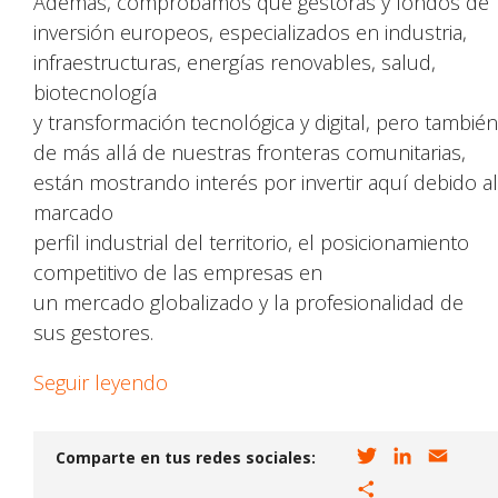
Además, comprobamos que gestoras y fondos de
inversión europeos, especializados en industria,
infraestructuras, energías renovables, salud,
biotecnología
y transformación tecnológica y digital, pero también
de más allá de nuestras fronteras comunitarias,
están mostrando interés por invertir aquí debido al
marcado
perfil industrial del territorio, el posicionamiento
competitivo de las empresas en
un mercado globalizado y la profesionalidad de
sus gestores.
Seguir leyendo
T
L
E
Comparte en tus redes sociales:
w
i
m
C