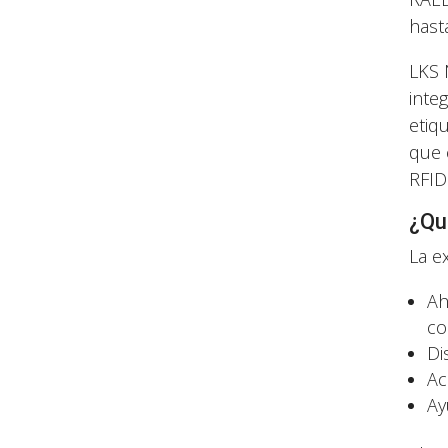
hasta
LKS 
inte
etiq
que 
RFID
¿Qu
La e
Ah
co
Di
Ac
Ay