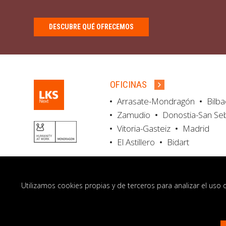
DESCUBRE QUÉ OFRECEMOS
OFICINAS
Arrasate-Mondragón
Bilb
Zamudio
Donostia-San Se
Vitoria-Gasteiz
Madrid
El Astillero
Bidart
Utilizamos cookies propias y de terceros para analizar el uso 
© LKS Next 2026
Aviso legal
Portal de 