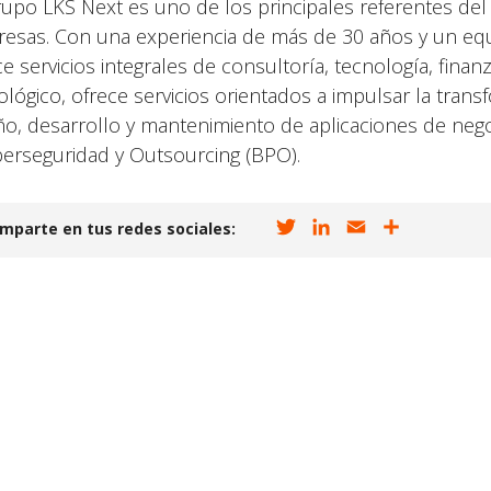
rupo LKS Next es uno de los principales referentes del
esas. Con una experiencia de más de 30 años y un eq
ce servicios integrales de consultoría, tecnología, finan
ológico, ofrece servicios orientados a impulsar la transf
ño, desarrollo y mantenimiento de aplicaciones de negoc
berseguridad y Outsourcing (BPO).
T
L
E
C
mparte en tus redes sociales:
w
i
m
o
i
n
a
m
t
k
i
p
t
e
l
a
e
d
r
r
I
t
n
i
r