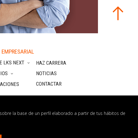
 EMPRESARIAL
E LKS NEXT
HAZ CARRERA
IOS
NOTICIAS
CONTACTAR
CACIONES
sobre la base de un perfil elaborado a partir de tus hábitos de
nformación