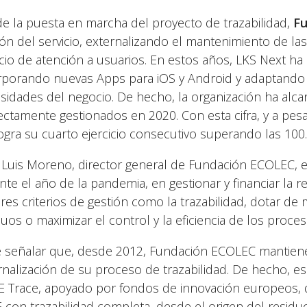
e la puesta en marcha del proyecto de trazabilidad,
F
ión del servicio, externalizando el mantenimiento de las
icio de atención a usuarios. En estos años, LKS Next h
rporando nuevas Apps para iOS y Android y adaptando la
sidades del negocio. De hecho, la organización ha alca
ectamente gestionados en 2020. Con esta cifra, y a pesar 
logra su cuarto ejercicio consecutivo superando las 100
 Luis Moreno, director general de Fundación ECOLEC, e
nte el año de la pandemia, en gestionar y financiar la 
res criterios de gestión como la trazabilidad, dotar de
duos o maximizar el control y la eficiencia de los proces
 señalar que, desde 2012, Fundación ECOLEC mantiene 
rnalización de su proceso de trazabilidad. De hecho, 
 Trace, apoyado por fondos de innovación europeos, 
 con trazabilidad completa, desde el origen del residuo