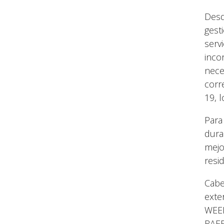
Desd
gest
serv
inco
nece
corr
19, 
Para
dura
mejo
resi
Cabe
exte
WEEE
RAEE