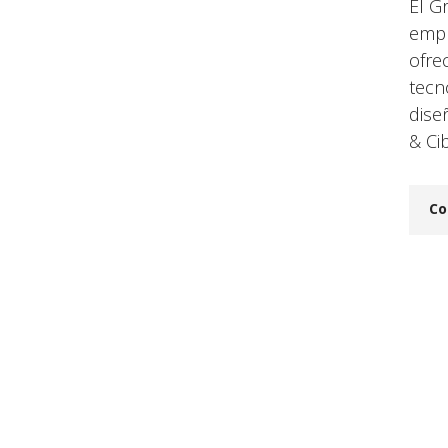
El G
empr
ofre
tecn
dise
& Ci
Co