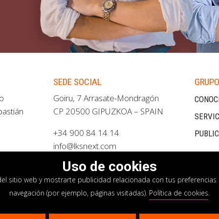
SEDE SOCIAL
GRUPO
ao
Goiru, 7 Arrasate-Mondragón
CONOC
bastián
CP 20500 GIPUZKOA – SPAIN
SERVIC
+34 900 84 14 14
PUBLI
info@lksnext.com
Uso de cookies
del sitio web y mostrarte publicidad relacionada con tus preferencias 
navegación (por ejemplo, páginas visitadas).
Política de cookies
.
privacidad
Política de cookies
Sistema interno i