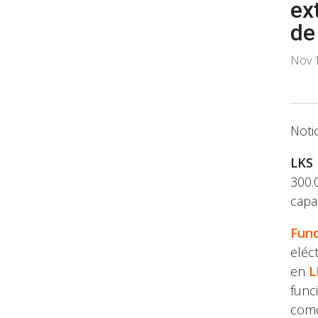
ex
de
Nov 
Noti
LKS
300.
capa
Fun
eléc
en
L
func
como