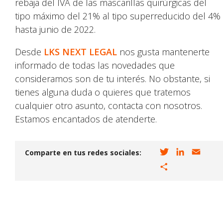
rebaja del IVA de las mascarillas quirúrgicas del
tipo máximo del 21% al tipo superreducido del 4%
hasta junio de 2022.
Desde
LKS NEXT LEGAL
nos gusta mantenerte
informado de todas las novedades que
consideramos son de tu interés. No obstante, si
tienes alguna duda o quieres que tratemos
cualquier otro asunto, contacta con nosotros.
Estamos encantados de atenderte.
T
L
E
Comparte en tus redes sociales:
w
i
m
C
i
n
a
o
t
k
i
m
t
e
l
p
e
d
a