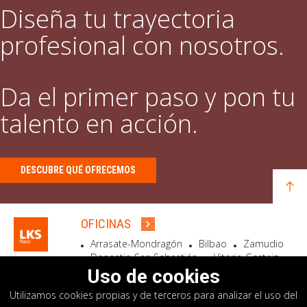
Diseña tu trayectoria
profesional con nosotros.
Da el primer paso y pon tu
talento en acción.
DESCUBRE QUÉ OFRECEMOS
OFICINAS
Arrasate-Mondragón
Bilbao
Zamudio
Donostia-San Sebastián
Vitoria-Gasteiz
Madrid
El Astillero
Bidart
Uso de cookies
Utilizamos cookies propias y de terceros para analizar el uso del
SEDE SOCIAL