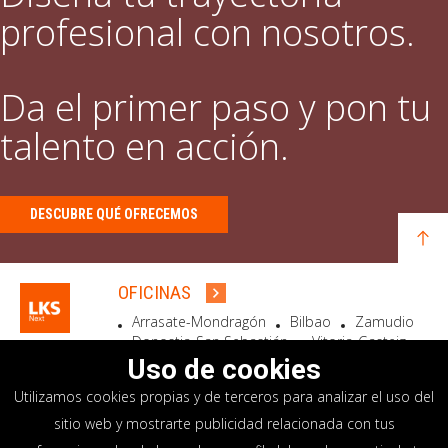
profesional con nosotros.
Da el primer paso y pon tu
talento en acción.
DESCUBRE QUÉ OFRECEMOS
OFICINAS
Arrasate-Mondragón
Bilbao
Zamudio
Donostia-San Sebastián
Vitoria-Gasteiz
Madrid
El Astillero
Bidart
Uso de cookies
Utilizamos cookies propias y de terceros para analizar el uso del
SEDE SOCIAL
sitio web y mostrarte publicidad relacionada con tus
Goiru, 7 Arrasate-Mondragón