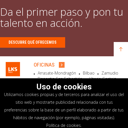
Da el primer paso y pon tu
talento en acción.
DESCUBRE QUÉ OFRECEMOS
OFICINAS
Arrasate-Mondragón
Bilbao
Zamudio
Donostia-San Sebastián
Vitoria-Gasteiz
Madrid
El Astillero
Bidart
Uso de cookies
Utilizamos cookies propias y de terceros para analizar el uso del
SEDE SOCIAL
sitio web y mostrarte publicidad relacionada con tus
Goiru, 7 Arrasate-Mondragón
preferencias sobre la base de un perfil elaborado a partir de tus
CP 20500 GIPUZKOA – SPAIN
hábitos de navegación (por ejemplo, páginas visitadas).
+34 900 84 14 14
Política de cookies
.