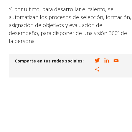
Y, por último, para desarrollar el talento, se
automatizan los procesos de selección, formación,
asignación de objetivos y evaluación del
desempeño, para disponer de una visión 360º de
la persona.
T
L
E
Comparte en tus redes sociales:
w
i
m
C
i
n
a
o
t
k
i
m
t
e
l
p
e
d
a
r
I
r
n
t
i
r