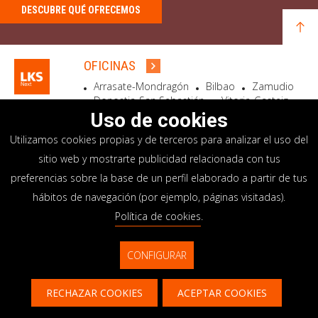
DESCUBRE QUÉ OFRECEMOS
OFICINAS
Arrasate-Mondragón
Bilbao
Zamudio
Donostia-San Sebastián
Vitoria-Gasteiz
Madrid
El Astillero
Bidart
Uso de cookies
Utilizamos cookies propias y de terceros para analizar el uso del
SEDE SOCIAL
sitio web y mostrarte publicidad relacionada con tus
Goiru, 7 Arrasate-Mondragón
preferencias sobre la base de un perfil elaborado a partir de tus
CP 20500 GIPUZKOA – SPAIN
hábitos de navegación (por ejemplo, páginas visitadas).
+34 900 84 14 14
Política de cookies
.
info@lksnext.com
CONFIGURAR
Aviso legal
Portal de privacidad
© LKS Next 2026
Política de cookies
Sistema interno información
RECHAZAR COOKIES
ACEPTAR COOKIES
Contacto
CONTACTAR
CONTÁCTANOS