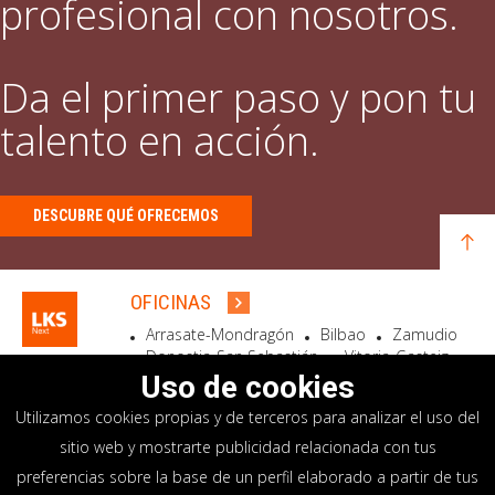
profesional con nosotros.
Da el primer paso y pon tu
talento en acción.
DESCUBRE QUÉ OFRECEMOS
OFICINAS
Arrasate-Mondragón
Bilbao
Zamudio
Donostia-San Sebastián
Vitoria-Gasteiz
Madrid
El Astillero
Bidart
Uso de cookies
Utilizamos cookies propias y de terceros para analizar el uso del
SEDE SOCIAL
sitio web y mostrarte publicidad relacionada con tus
Goiru, 7 Arrasate-Mondragón
preferencias sobre la base de un perfil elaborado a partir de tus
CP 20500 GIPUZKOA – SPAIN