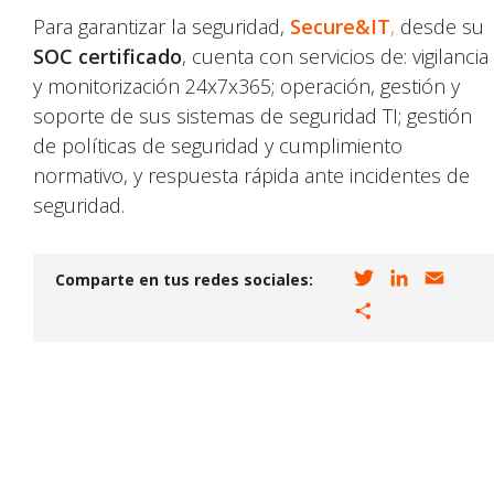
Para garantizar la seguridad,
Secure&IT
,
desde su
SOC certificado
, cuenta con servicios de: vigilancia
y monitorización 24x7x365; operación, gestión y
soporte de sus sistemas de seguridad TI; gestión
de políticas de seguridad y cumplimiento
normativo, y respuesta rápida ante incidentes de
seguridad.
T
L
E
Comparte en tus redes sociales:
w
i
m
C
i
n
a
o
t
k
i
m
t
e
l
p
e
d
a
r
I
r
n
t