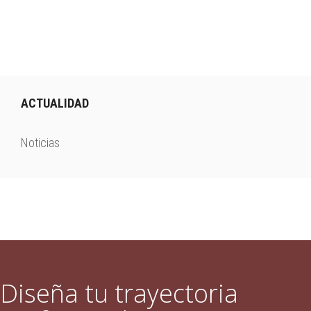
i
r
ACTUALIDAD
Noticias
Diseña tu trayectoria