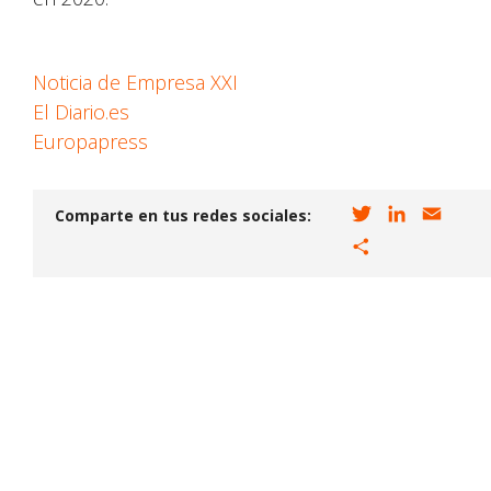
Noticia de Empresa XXI
El Diario.es
Europapress
T
L
E
Comparte en tus redes sociales:
w
i
m
C
i
n
a
o
t
k
i
m
t
e
l
p
e
d
a
r
I
r
n
t
i
r