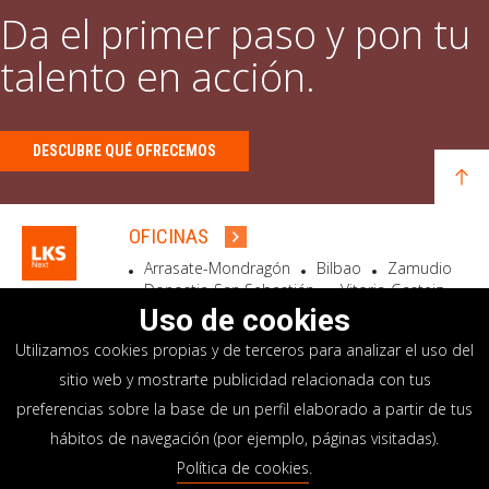
Da el primer paso y pon tu
talento en acción.
DESCUBRE QUÉ OFRECEMOS
OFICINAS
Arrasate-Mondragón
Bilbao
Zamudio
Donostia-San Sebastián
Vitoria-Gasteiz
Madrid
El Astillero
Bidart
Uso de cookies
Utilizamos cookies propias y de terceros para analizar el uso del
SEDE SOCIAL
sitio web y mostrarte publicidad relacionada con tus
Goiru, 7 Arrasate-Mondragón
preferencias sobre la base de un perfil elaborado a partir de tus
CP 20500 GIPUZKOA – SPAIN
hábitos de navegación (por ejemplo, páginas visitadas).
+34 900 84 14 14
Política de cookies
.
info@lksnext.com