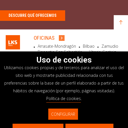
DESCUBRE QUÉ OFRECEMOS
OFICINAS
Arrasate-Mondragón
Bilbao
Zamudio
Donostia-San Sebastián
Vitoria-Gasteiz
Madrid
El Astillero
Bidart
Uso de cookies
Utilizamos cookies propias y de terceros para analizar el uso del
SEDE SOCIAL
sitio web y mostrarte publicidad relacionada con tus
Goiru, 7 Arrasate-Mondragón
preferencias sobre la base de un perfil elaborado a partir de tus
CP 20500 GIPUZKOA – SPAIN
hábitos de navegación (por ejemplo, páginas visitadas).
+34 900 84 14 14
Política de cookies
.
info@lksnext.com
CONFIGURAR
Aviso legal
Portal de privacidad
© LKS Next 2026
Política de cookies
Sistema interno información