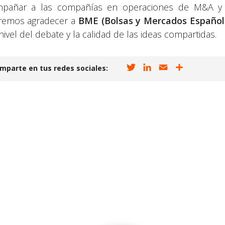
pañar a las compañías en operaciones de M&A y e
emos agradecer a
BME (Bolsas y Mercados Español
nivel del debate y la calidad de las ideas compartidas.
T
L
E
C
mparte en tus redes sociales:
w
i
m
o
i
n
a
m
t
k
i
p
t
e
l
a
e
d
r
r
I
t
n
i
r