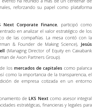
 el evento ha reunido a más de un centenar de
onales, reforzando su papel como plataforma
S Next Corporate Finance
, participó como
centrado en analizar el valor estratégico de los
ico de las compañías. La mesa contó con la
irman & Founder de Making Science),
Jesús
ell
(Managing Director of Equity en Caixabank
rman de Axon Partners Group).
de los
mercados de capitales
como palanca
sí como la importancia de la transparencia, el
ondición de empresa cotizada en un entorno
cionamiento de
LKS Next
como asesor integral
dades estratégicas, financieras y legales para