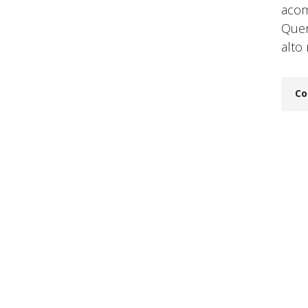
acom
Quer
alto 
Co