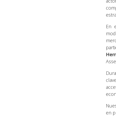
acto
comp
estr
En e
mode
merc
part
Hern
Asse
Dura
clav
acce
econ
Nues
en p