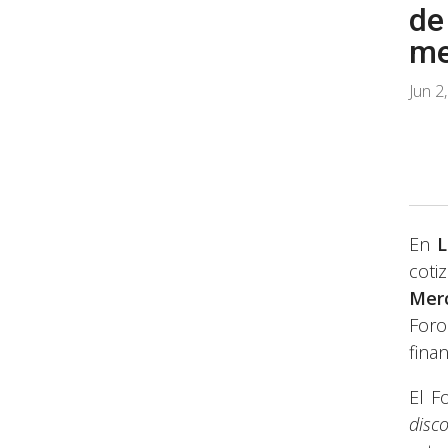
de
me
Jun 2
En
L
coti
Mer
Foro
finan
El F
disc