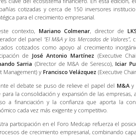
res clave del ecosistema financiero. En esta edición,
añías cotizadas y cerca de 150 inversores instituci
atégica para el crecimiento empresarial.
ste contexto,
Mariano Colmenar
, director de
LK
rador del panel
“El M&A y los Mercados de Valores”
, 
ados cotizados como apoyo al crecimiento inorgán
icipación de
José Antonio Martínez
(Executive Cha
ando Sarria
(Director de M&A de Seresco),
Iciar Pu
t Management) y
Francisco Velázquez
(Executive Chai
nte el debate se puso de relieve el papel del
M&A
y 
e para la consolidación y expansión de las empresas, a
so a financiación y la confianza que aporta la c
ómico cada vez más exigente y competitivo.
tra participación en el Foro Medcap refuerza el posi
rocesos de crecimiento empresarial, combinando capaci