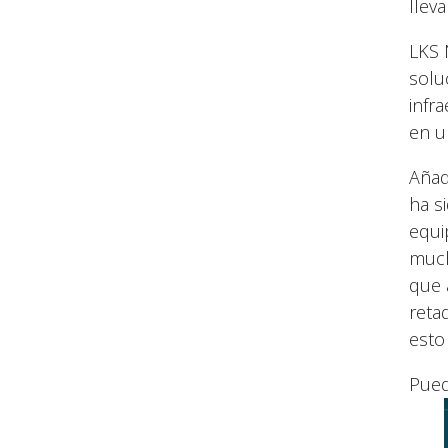
llev
LKS 
solu
infr
en u
Añad
ha s
equi
much
que 
reta
esto
Pued