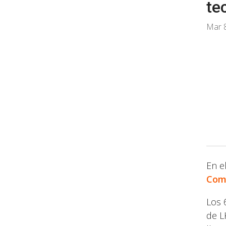
te
Mar 8
En e
Com
Los 
de L