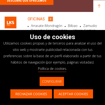
DESCUBRE QUÉ OFRECEMOS
OFICINAS
Arrasate-Mondragón
Bilbao
Zamudio
Donostia-San Sebastián
Vitoria-Gasteiz
Madrid
El Astillero
Bidart
Uso de cookies
Utilizamos cookies propias y de terceros para analizar el uso del
SEDE SOCIAL
sitio web y mostrarte publicidad relacionada con tus
Goiru, 7 Arrasate-Mondragón
preferencias sobre la base de un perfil elaborado a partir de tus
CP 20500 GIPUZKOA – SPAIN
hábitos de navegación (por ejemplo, páginas visitadas).
+34 900 84 14 14
Política de cookies
.
info@lksnext.com
CONFIGURAR
Aviso legal
Portal de privacidad
© LKS Next 2026
Política de cookies
Sistema interno información
RECHAZAR COOKIES
ACEPTAR COOKIES
Contacto
CONTACTAR
CONTÁCTANOS