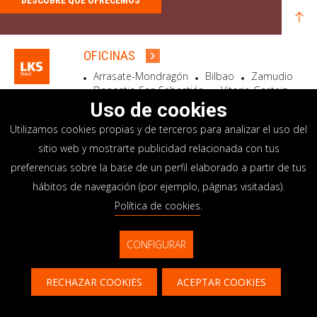
OFICINAS
Arrasate-Mondragón
Bilbao
Zamudio
Donostia-San Sebastián
Vitoria-Gasteiz
Madrid
El Astillero
Bidart
Uso de cookies
Utilizamos cookies propias y de terceros para analizar el uso del
SEDE SOCIAL
sitio web y mostrarte publicidad relacionada con tus
Goiru, 7 Arrasate-Mondragón
preferencias sobre la base de un perfil elaborado a partir de tus
CP 20500 GIPUZKOA – SPAIN
hábitos de navegación (por ejemplo, páginas visitadas).
+34 900 84 14 14
Política de cookies
.
info@lksnext.com
CONFIGURAR
Aviso legal
Portal de privacidad
© LKS Next 2026
Política de cookies
Sistema interno información
RECHAZAR COOKIES
ACEPTAR COOKIES
Contacto
CONTACTAR
CONTÁCTANOS