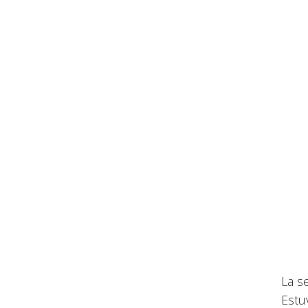
La s
Estu