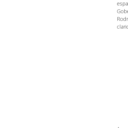
espa
Gobe
Rodr
clar