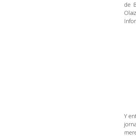
de B
Olai
Info
Y en
jorn
mere