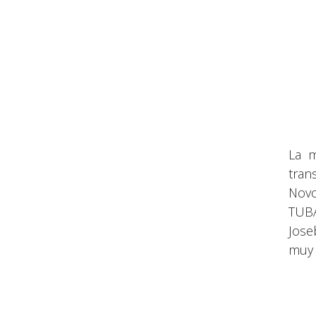
La m
tran
Novo
TUBA
Jose
muy 