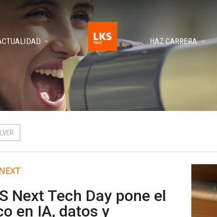
ACTUALIDAD
HAZ CARRERA
LVER
 NEXT
S Next Tech Day pone el
co en IA, datos y