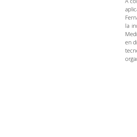
A co
apli
Fern
la i
Medi
en di
tecn
orga