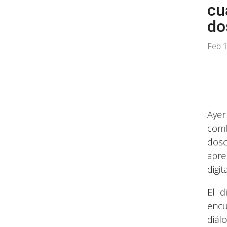
cu
do
Feb 1
Ayer
comb
dosc
apre
digi
El d
encu
diál