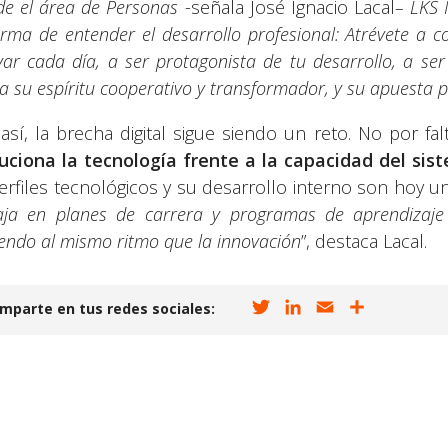
e el área de Personas
-señala José Ignacio Lacal
– LKS 
orma de entender el desarrollo profesional: Atrévete a c
var cada día, a ser protagonista de tu desarrollo, a ser
ja su espíritu cooperativo y transformador, y su apuesta 
así, la brecha digital sigue siendo un reto. No por fal
uciona la tecnología frente a la capacidad del si
erfiles tecnológicos y su desarrollo interno son hoy una
aja en planes de carrera y programas de aprendizaje
iendo al mismo ritmo que la innovación
”, destaca Lacal.
T
L
E
C
mparte en tus redes sociales:
w
i
m
o
i
n
a
m
t
k
i
p
t
e
l
a
e
d
r