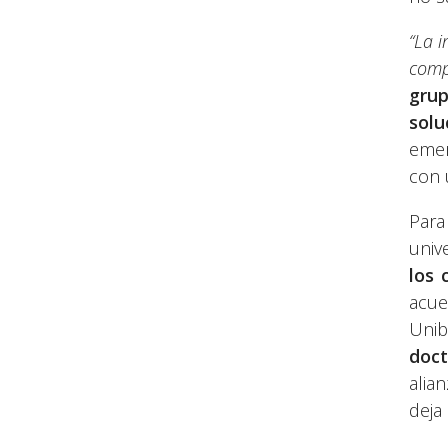
“La i
comp
grup
solu
emer
con 
Par
univ
los 
acue
Unib
doct
alia
deja