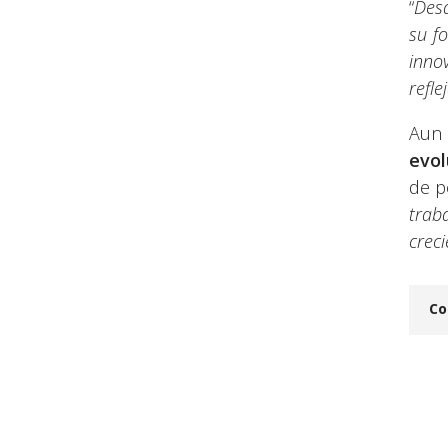
“
Desd
su f
inno
refle
Aun 
evol
de p
trab
crec
Co