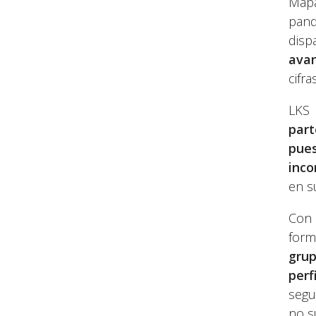
Mapa
pand
disp
avan
cifra
LKS 
part
pue
inco
en s
Con 
form
grup
perf
segu
no s