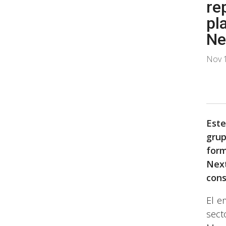
re
pl
Ne
Nov 
Este
grup
form
Next
cons
El e
sect