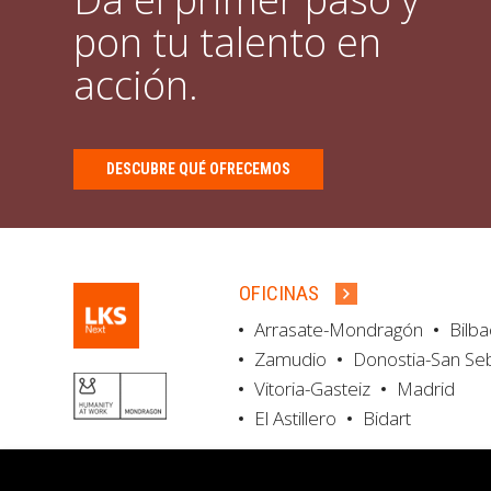
pon tu talento en
acción.
DESCUBRE QUÉ OFRECEMOS
OFICINAS
Arrasate-Mondragón
Bilb
Zamudio
Donostia-San Se
Vitoria-Gasteiz
Madrid
El Astillero
Bidart