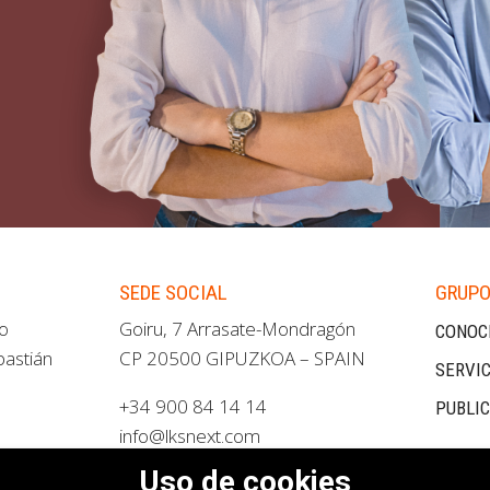
SEDE SOCIAL
GRUPO
ao
Goiru, 7 Arrasate-Mondragón
CONOC
bastián
CP 20500 GIPUZKOA – SPAIN
SERVIC
+34 900 84 14 14
PUBLI
info@lksnext.com
Uso de cookies