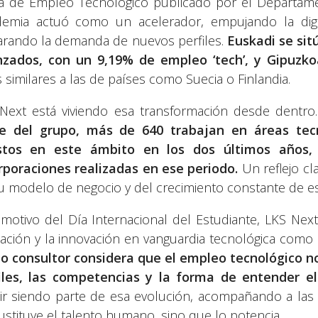
 de Empleo Tecnológico publicado por el Departam
emia actuó como un acelerador, empujando la digit
arando la demanda de nuevos perfiles.
Euskadi se sit
zados, con un 9,19% de empleo ‘tech’, y Gipuzkoa
s similares a las de países como Suecia o Finlandia.
Next está viviendo esa transformación desde dentro
e del grupo, más de 640 trabajan en áreas tec
stos en este ámbito en los dos últimos años,
rporaciones realizadas en ese periodo.
Un reflejo cl
u modelo de negocio y del crecimiento constante de est
motivo del Día Internacional del Estudiante, LKS Next
ación y la innovación en vanguardia tecnológica como
o consultor considera que el empleo tecnológico no
iles, las competencias y la forma de entender el
ir siendo parte de esa evolución, acompañando a las
ustituye el talento humano, sino que lo potencia.