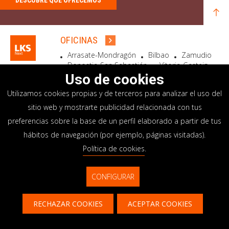
DESCUBRE QUÉ OFRECEMOS
OFICINAS
Arrasate-Mondragón
Bilbao
Zamudio
Donostia-San Sebastián
Vitoria-Gasteiz
Madrid
El Astillero
Bidart
Uso de cookies
Utilizamos cookies propias y de terceros para analizar el uso del
SEDE SOCIAL
sitio web y mostrarte publicidad relacionada con tus
Goiru, 7 Arrasate-Mondragón
preferencias sobre la base de un perfil elaborado a partir de tus
CP 20500 GIPUZKOA – SPAIN
hábitos de navegación (por ejemplo, páginas visitadas).
+34 900 84 14 14
Política de cookies
.
info@lksnext.com
CONFIGURAR
Aviso legal
Portal de privacidad
© LKS Next 2026
Política de cookies
Sistema interno información
RECHAZAR COOKIES
ACEPTAR COOKIES
Contacto
CONTÁCTANOS
CONTACTAR