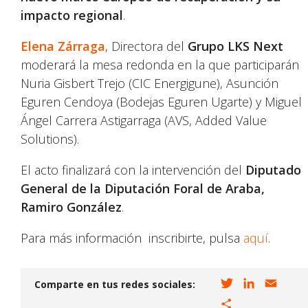
impacto regional
.
Elena Zárraga
, Directora del
Grupo LKS Next
moderará la mesa redonda en la que participarán
Nuria Gisbert Trejo (CIC Energigune), Asunción
Eguren Cendoya (Bodejas Eguren Ugarte) y Miguel
Ángel Carrera Astigarraga (AVS, Added Value
Solutions).
El acto finalizará con la intervención del
Diputado
General de la Diputación Foral de Araba,
Ramiro González
.
Para más información inscribirte, pulsa
aquí
.
T
L
E
Comparte en tus redes sociales:
w
i
m
C