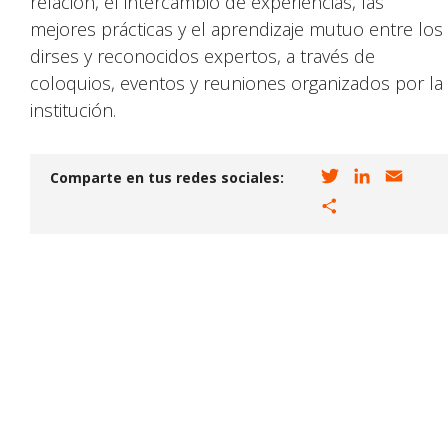
relación, el intercambio de experiencias, las
mejores prácticas y el aprendizaje mutuo entre los
dirses y reconocidos expertos, a través de
coloquios, eventos y reuniones organizados por la
institución.
T
L
E
Comparte en tus redes sociales:
w
i
m
C
i
n
a
o
t
k
i
m
t
e
l
p
e
d
a
r
I
r
n
t
i
r