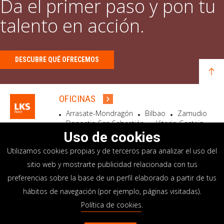
Da el primer paso y pon tu
talento en acción.
DESCUBRE QUÉ OFRECEMOS
OFICINAS
Arrasate-Mondragón
Bilbao
Zamudio
Donostia-San Sebastián
Vitoria-Gasteiz
Madrid
El Astillero
Bidart
Uso de cookies
Utilizamos cookies propias y de terceros para analizar el uso del
SEDE SOCIAL
sitio web y mostrarte publicidad relacionada con tus
Goiru, 7 Arrasate-Mondragón
preferencias sobre la base de un perfil elaborado a partir de tus
CP 20500 GIPUZKOA – SPAIN
hábitos de navegación (por ejemplo, páginas visitadas).
+34 900 84 14 14
Política de cookies
.
info@lksnext.com