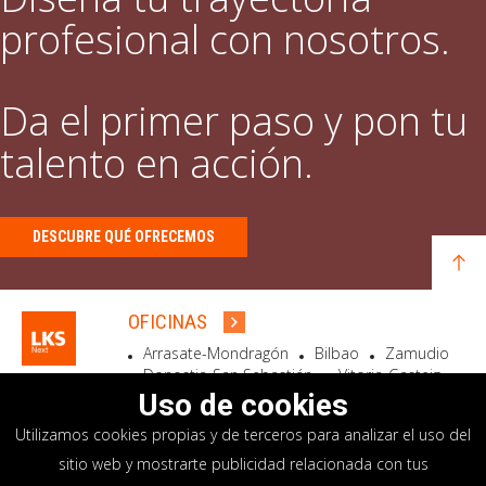
profesional con nosotros.
Da el primer paso y pon tu
talento en acción.
DESCUBRE QUÉ OFRECEMOS
OFICINAS
Arrasate-Mondragón
Bilbao
Zamudio
Donostia-San Sebastián
Vitoria-Gasteiz
Madrid
El Astillero
Bidart
Uso de cookies
Utilizamos cookies propias y de terceros para analizar el uso del
SEDE SOCIAL
sitio web y mostrarte publicidad relacionada con tus
Goiru, 7 Arrasate-Mondragón