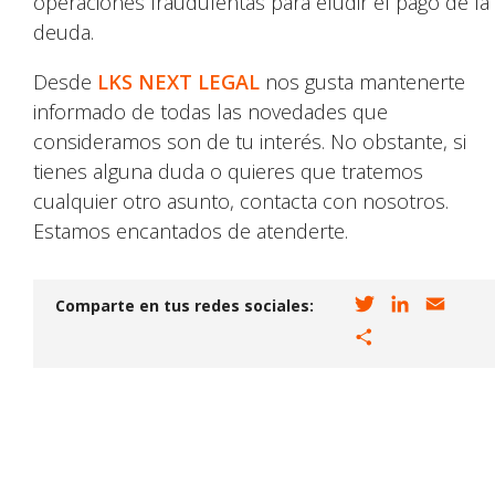
operaciones fraudulentas para eludir el pago de la
deuda.
Desde
LKS NEXT LEGAL
nos gusta mantenerte
informado de todas las novedades que
consideramos son de tu interés. No obstante, si
tienes alguna duda o quieres que tratemos
cualquier otro asunto, contacta con nosotros.
Estamos encantados de atenderte.
T
L
E
Comparte en tus redes sociales:
w
i
m
C
i
n
a
o
t
k
i
m
t
e
l
p
e
d
a
r
I
r
n