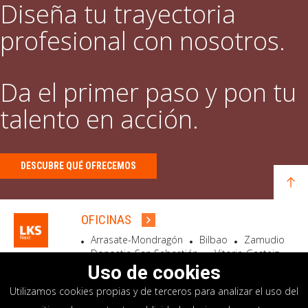
Diseña tu trayectoria
profesional con nosotros.
Da el primer paso y pon tu
talento en acción.
DESCUBRE QUÉ OFRECEMOS
OFICINAS
Arrasate-Mondragón
Bilbao
Zamudio
Donostia-San Sebastián
Vitoria-Gasteiz
Madrid
El Astillero
Bidart
Uso de cookies
Utilizamos cookies propias y de terceros para analizar el uso del
SEDE SOCIAL