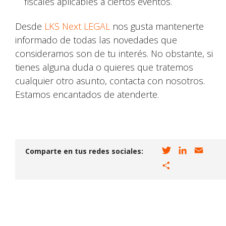
fiscales aplicables a ciertos eventos.
Desde
LKS Next LEGAL
nos gusta mantenerte
informado de todas las novedades que
consideramos son de tu interés. No obstante, si
tienes alguna duda o quieres que tratemos
cualquier otro asunto, contacta con nosotros.
Estamos encantados de atenderte.
T
L
E
Comparte en tus redes sociales:
w
i
m
C
i
n
a
o
t
k
i
m
t
e
l
p
e
d
a
r
I