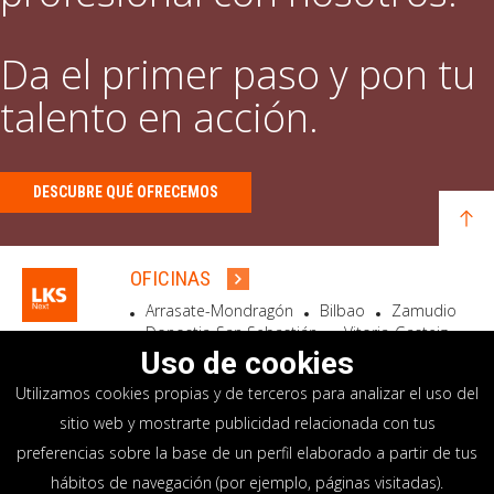
Da el primer paso y pon tu
talento en acción.
DESCUBRE QUÉ OFRECEMOS
OFICINAS
Arrasate-Mondragón
Bilbao
Zamudio
Donostia-San Sebastián
Vitoria-Gasteiz
Madrid
El Astillero
Bidart
Uso de cookies
Utilizamos cookies propias y de terceros para analizar el uso del
SEDE SOCIAL
sitio web y mostrarte publicidad relacionada con tus
Goiru, 7 Arrasate-Mondragón
preferencias sobre la base de un perfil elaborado a partir de tus
CP 20500 GIPUZKOA – SPAIN
hábitos de navegación (por ejemplo, páginas visitadas).