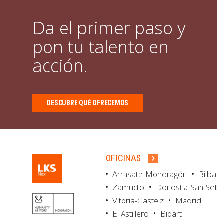
Da el primer paso y
pon tu talento en
acción.
DESCUBRE QUÉ OFRECEMOS
OFICINAS
Arrasate-Mondragón
Bilb
Zamudio
Donostia-San Se
Vitoria-Gasteiz
Madrid
El Astillero
Bidart