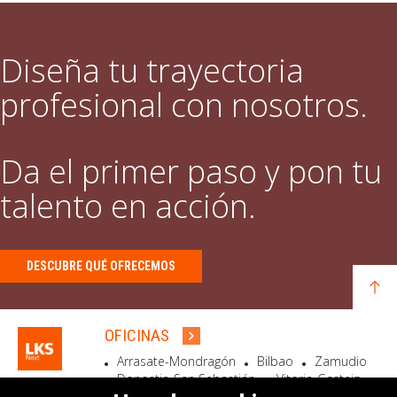
Diseña tu trayectoria
profesional con nosotros.
Da el primer paso y pon tu
talento en acción.
DESCUBRE QUÉ OFRECEMOS
OFICINAS
Arrasate-Mondragón
Bilbao
Zamudio
Donostia-San Sebastián
Vitoria-Gasteiz
Madrid
El Astillero
Bidart