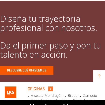
Diseña tu trayectoria
profesional con nosotros.
Da el primer paso y pon tu
talento en acción.
DESCUBRE QUÉ OFRECEMOS
OFICINAS
Arrasate-Mondragón
Bilbao
Zamudio
Donostia-San Sebastián
Vitoria-Gasteiz
Madrid
El Astillero
Bidart