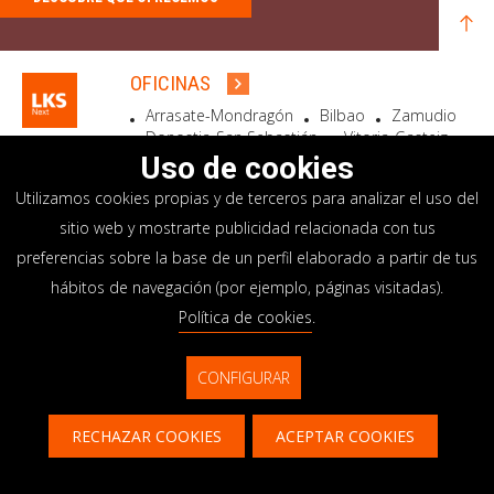
OFICINAS
Arrasate-Mondragón
Bilbao
Zamudio
Donostia-San Sebastián
Vitoria-Gasteiz
Madrid
El Astillero
Bidart
Uso de cookies
Utilizamos cookies propias y de terceros para analizar el uso del
SEDE SOCIAL
sitio web y mostrarte publicidad relacionada con tus
Goiru, 7 Arrasate-Mondragón
preferencias sobre la base de un perfil elaborado a partir de tus
CP 20500 GIPUZKOA – SPAIN
hábitos de navegación (por ejemplo, páginas visitadas).
+34 900 84 14 14
Política de cookies
.
info@lksnext.com
CONFIGURAR
Aviso legal
Portal de privacidad
© LKS Next 2026
Política de cookies
Sistema interno información
RECHAZAR COOKIES
ACEPTAR COOKIES
Contacto
CONTÁCTANOS
CONTACTAR