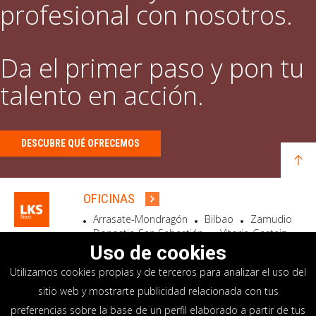
profesional con nosotros.
Da el primer paso y pon tu
talento en acción.
DESCUBRE QUÉ OFRECEMOS
OFICINAS
Arrasate-Mondragón
Bilbao
Zamudio
Donostia-San Sebastián
Vitoria-Gasteiz
Madrid
El Astillero
Bidart
Uso de cookies
Utilizamos cookies propias y de terceros para analizar el uso del
SEDE SOCIAL
sitio web y mostrarte publicidad relacionada con tus
Goiru, 7 Arrasate-Mondragón
preferencias sobre la base de un perfil elaborado a partir de tus