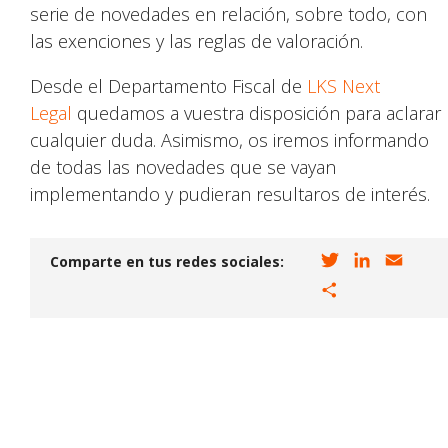
serie de novedades en relación, sobre todo, con
las exenciones y las reglas de valoración.
Desde el Departamento Fiscal de
LKS Next
Legal
quedamos a vuestra disposición para aclarar
cualquier duda. Asimismo, os iremos informando
de todas las novedades que se vayan
implementando y pudieran resultaros de interés.
T
L
E
Comparte en tus redes sociales:
w
i
m
C
i
n
a
o
t
k
i
m
t
e
l
p
e
d
a
r
I
r
n
t