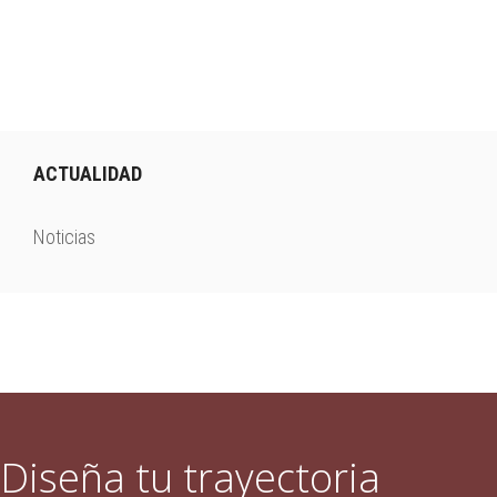
i
r
ACTUALIDAD
Noticias
Diseña tu trayectoria