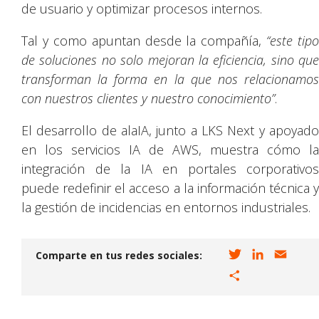
de usuario y optimizar procesos internos.
Tal y como apuntan desde la compañía,
“este tipo
de soluciones no solo mejoran la eficiencia, sino que
transforman la forma en la que nos relacionamos
con nuestros clientes y nuestro conocimiento”
.
El desarrollo de alaIA, junto a LKS Next y apoyado
en los servicios IA de AWS, muestra cómo la
integración de la IA en portales corporativos
puede redefinir el acceso a la información técnica y
la gestión de incidencias en entornos industriales.
T
L
E
Comparte en tus redes sociales:
w
i
m
C
i
n
a
o
t
k
i
m