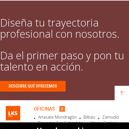
Diseña tu trayectoria
profesional con nosotros.
Da el primer paso y pon tu
talento en acción.
DESCUBRE QUÉ OFRECEMOS
OFICINAS
Arrasate-Mondragón
Bilbao
Zamudio
Donostia-San Sebastián
Vitoria-Gasteiz
Madrid
El Astillero
Bidart