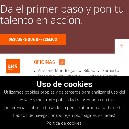
Da el primer paso y pon tu
talento en acción.
DESCUBRE QUÉ OFRECEMOS
OFICINAS
Arrasate-Mondragón
Bilbao
Zamudio
Donostia-San Sebastián
Vitoria-Gasteiz
Madrid
El Astillero
Bidart
Uso de cookies
Utilizamos cookies propias y de terceros para analizar el uso del
SEDE SOCIAL
sitio web y mostrarte publicidad relacionada con tus
Goiru, 7 Arrasate-Mondragón
preferencias sobre la base de un perfil elaborado a partir de tus
CP 20500 GIPUZKOA – SPAIN
hábitos de navegación (por ejemplo, páginas visitadas).
+34 900 84 14 14
Política de cookies
.
info@lksnext.com