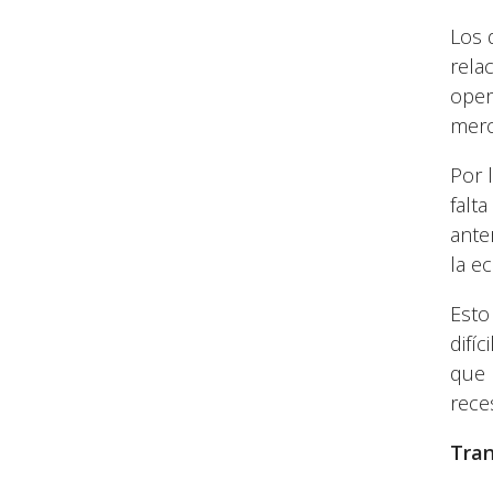
Los 
rela
oper
merc
Por 
falt
ante
la e
Esto
difíc
que 
rece
Tran