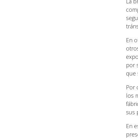
La b
comp
segu
trán
En o
otro
expo
por 
que 
Por 
los 
fábr
sus 
En e
pres