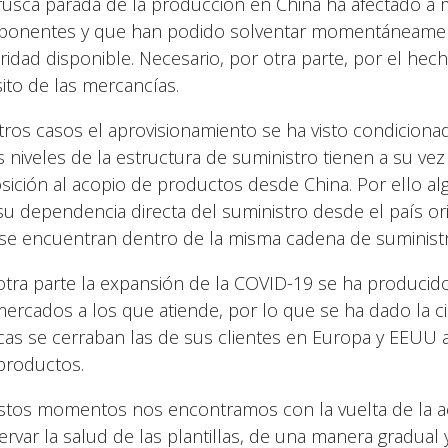
rusca parada de la producción en China ha afectado 
onentes y que han podido solventar momentáneamente
ridad disponible. Necesario, por otra parte, por el he
sito de las mercancías.
tros casos el aprovisionamiento se ha visto condicion
s niveles de la estructura de suministro tienen a su vez
sición al acopio de productos desde China. Por ello a
su dependencia directa del suministro desde el país or
se encuentran dentro de la misma cadena de suministr
otra parte la expansión de la COVID-19 se ha produci
mercados a los que atiende, por lo que se ha dado la c
icas se cerraban las de sus clientes en Europa y EEUU as
productos.
stos momentos nos encontramos con la vuelta de la acti
ervar la salud de las plantillas, de una manera gradua