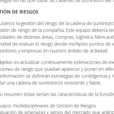
ategias en las que basar las cadenas de suministro del f
TIÓN DE RIESGOS
culamos la gestión del riesgo de la cadena de suministr
estión de riesgo de la compañía. Este equipo debería te
idades de distintas áreas, compras, logística, fabricació
sidad de evaluar el riesgo desde múltiples puntos de vi
eedores y empresas en nuestro ámbito de actividad.
bjetivo es actualizar continuamente estimaciones de e
aciones de riesgo que puedan aparecer y poner en difi
 información se definirán estrategias de contingencia y 
ñar una cadena de suministros resistente y fiable.
 resumen éstas serían las características de la funció
uipos multidisciplinares de Gestión de Riesgos
aluación de amenazas y signos del mercado que antici