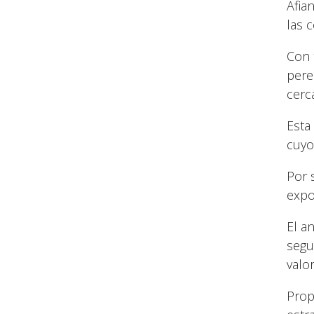
Afia
las 
Con 
pere
cerc
Esta
cuyo
Por 
expo
El a
segu
valo
Prop