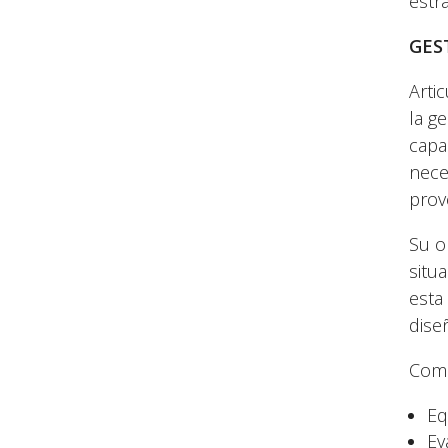
estr
GES
Arti
la g
capac
nece
prov
Su o
situ
esta
dise
Como
Eq
Ev