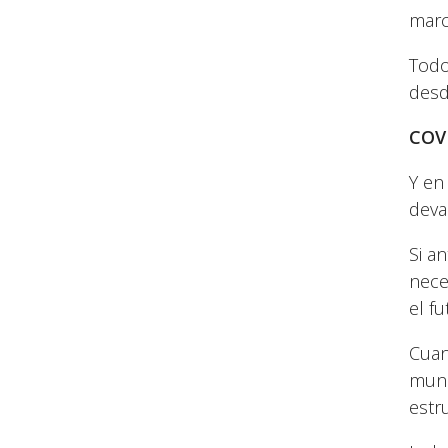
marc
Todo
desd
COV
Y en
deva
Si a
nece
el fu
Cuan
mund
estr