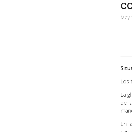
CO
May 
Situ
Los 
La g
de l
mane
En l
cris