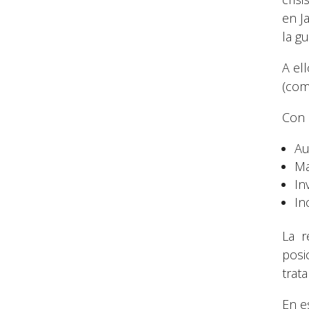
en J
la g
A el
(com
Con 
Au
Ma
In
In
La r
posi
trat
En e