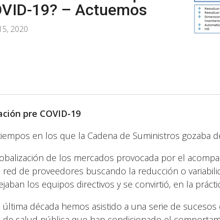
VID-19? – Actuemos
15, 2020
ación pre COVID-19
tiempos en los que la Cadena de Suministros gozaba de 
lobalización de los mercados provocada por el acompañ
a red de proveedores buscando la reducción o variabil
jaban los equipos directivos y se convirtió, en la prácti
a última década hemos asistido a una serie de sucesos 
is de salud pública que han condicionado el comportami