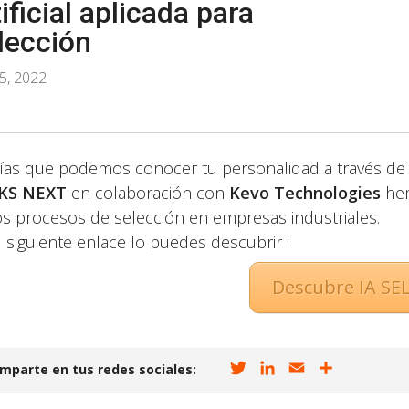
tificial aplicada para
lección
5, 2022
ías que podemos conocer tu personalidad a través d
KS NEXT
en colaboración con
Kevo Technologies
hem
os procesos de selección en empresas industriales.
l siguiente enlace lo puedes descubrir :
Descubre IA SE
T
L
E
C
mparte en tus redes sociales:
w
i
m
o