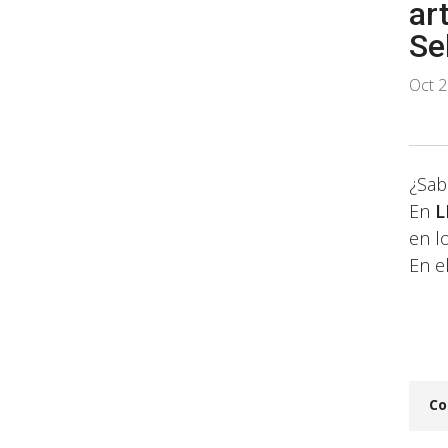
ar
Se
Oct 2
¿Sab
En
L
en l
En e
Co