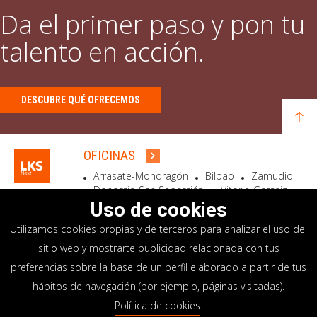
Da el primer paso y pon tu
talento en acción.
DESCUBRE QUÉ OFRECEMOS
OFICINAS
Arrasate-Mondragón
Bilbao
Zamudio
Donostia-San Sebastián
Vitoria-Gasteiz
Madrid
El Astillero
Bidart
Uso de cookies
Utilizamos cookies propias y de terceros para analizar el uso del
SEDE SOCIAL
sitio web y mostrarte publicidad relacionada con tus
Goiru, 7 Arrasate-Mondragón
preferencias sobre la base de un perfil elaborado a partir de tus
CP 20500 GIPUZKOA – SPAIN
hábitos de navegación (por ejemplo, páginas visitadas).
+34 900 84 14 14
Política de cookies
.
info@lksnext.com