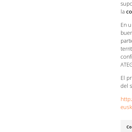
supo
la
co
En u
buen
part
terr
conf
ATEG
El p
del s
http
eusk
Co