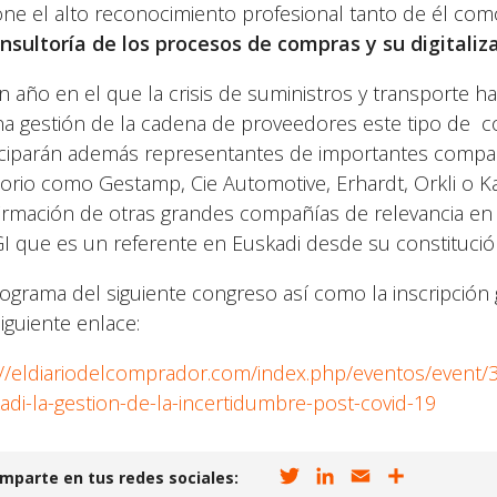
ne el alto reconocimiento profesional tanto de él co
nsultoría de los procesos de compras y su digitaliza
n año en el que la crisis de suministros y transporte h
a gestión de la cadena de proveedores este tipo de co
iciparán además representantes de importantes compañí
itorio como Gestamp, Cie Automotive, Erhardt, Orkli o K
irmación de otras grandes compañías de relevancia en
I que es un referente en Euskadi desde su constitu
rograma del siguiente congreso así como la inscripción 
iguiente enlace:
://eldiariodelcomprador.com/index.php/eventos/event/
adi-la-gestion-de-la-incertidumbre-post-covid-19
T
L
E
C
mparte en tus redes sociales: