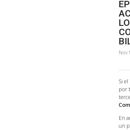
E
AC
LO
CO
BI
Nov 
Si e
por 
terc
Comp
En a
un p