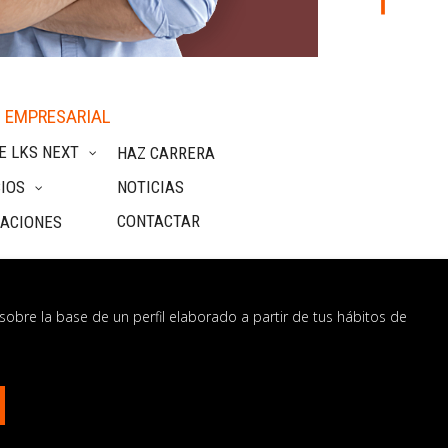
 EMPRESARIAL
E LKS NEXT
HAZ CARRERA
IOS
NOTICIAS
CONTACTAR
CACIONES
sobre la base de un perfil elaborado a partir de tus hábitos de
nformación
os?
CONTÁCTANOS