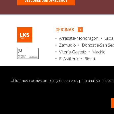
DESCUBRE QUÉ OFRECEMOS
OFICINAS
Arrasate-Mondragón
Bilb
Zamudio
Donostia-San Se
Vitoria-Gasteiz
Madrid
El Astillero
Bidart
Utilizamos cookies propias y de terceros para analizar el uso 
© LKS Next 2026
Aviso legal
Portal de 
Contacto