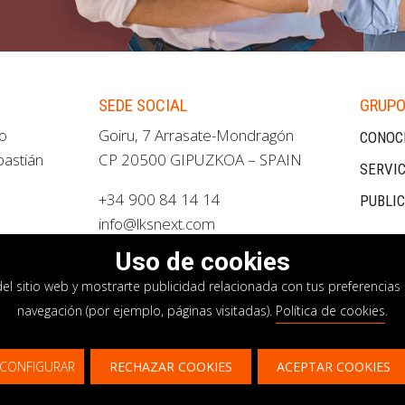
SEDE SOCIAL
GRUPO
ao
Goiru, 7 Arrasate-Mondragón
CONOC
bastián
CP 20500 GIPUZKOA – SPAIN
SERVIC
+34 900 84 14 14
PUBLI
info@lksnext.com
Uso de cookies
del sitio web y mostrarte publicidad relacionada con tus preferencias 
navegación (por ejemplo, páginas visitadas).
Política de cookies
.
privacidad
Política de cookies
Sistema interno i
CONFIGURAR
RECHAZAR COOKIES
ACEPTAR COOKIES
¿Te gustaría saber más sobre nuestros servici