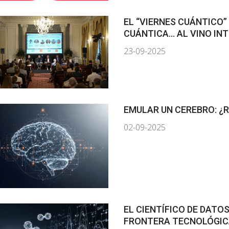
EL “VIERNES CUÁNTICO”
CUÁNTICA… AL VINO IN
23-09-2025
EMULAR UN CEREBRO: ¿R
02-09-2025
EL CIENTÍFICO DE DATO
FRONTERA TECNOLÓGI