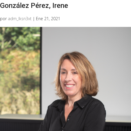
González Pérez, Irene
por
adm_lksn3xt
|
Ene 21, 2021