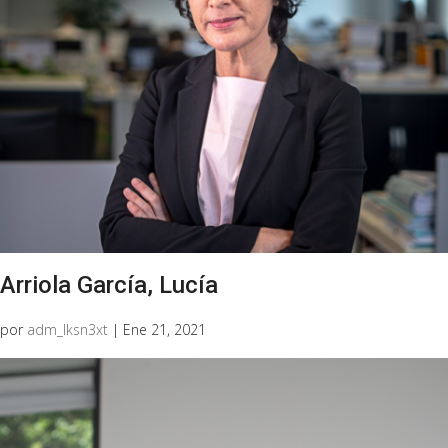
Arriola García, Lucía
por
adm_lksn3xt
|
Ene 21, 2021