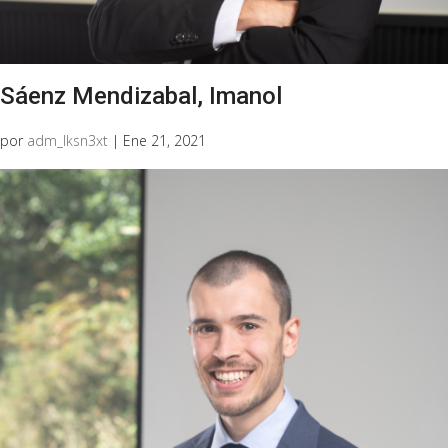
Sáenz Mendizabal, Imanol
por
adm_lksn3xt
|
Ene 21, 2021