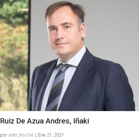
Ruiz De Azua Andres, Iñaki
por
adm_lksn3xt
|
Ene 21, 2021