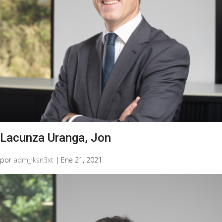
Lacunza Uranga, Jon
por
adm_lksn3xt
|
Ene 21, 2021