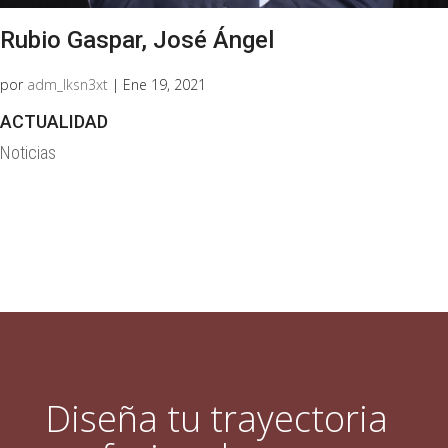
Rubio Gaspar, José Ángel
por
adm_lksn3xt
|
Ene 19, 2021
ACTUALIDAD
Noticias
Diseña tu trayectoria