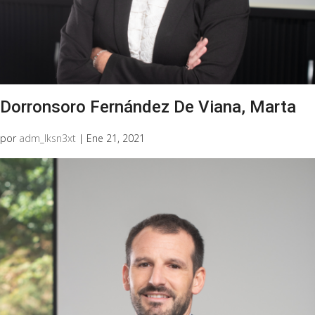
Dorronsoro Fernández De Viana, Marta
por
adm_lksn3xt
|
Ene 21, 2021