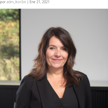
por
adm_lksn3xt
|
Ene 21, 2021