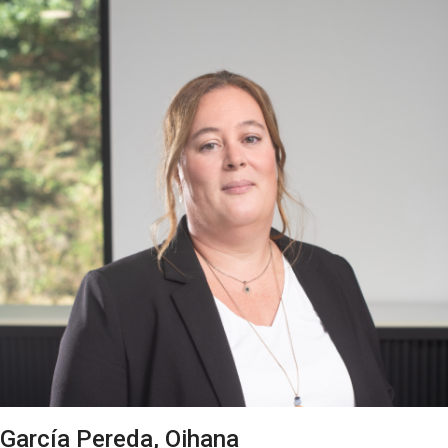
García Pereda, Oihana