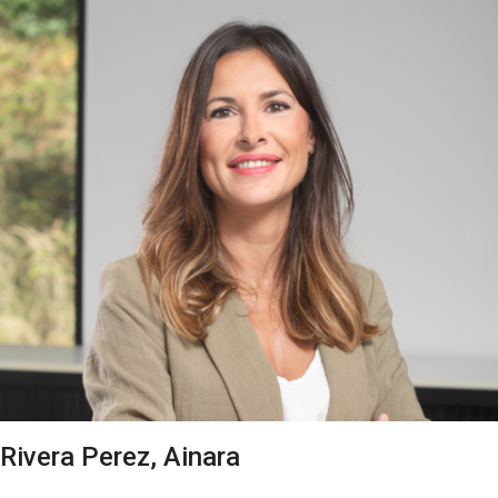
Rivera Perez, Ainara