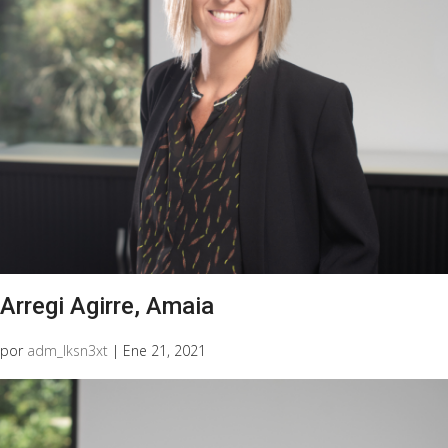
Arregi Agirre, Amaia
por
adm_lksn3xt
|
Ene 21, 2021