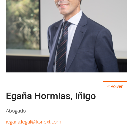
Egaña Hormias, Iñigo
Abogado
iegana.legal@lksnext.com