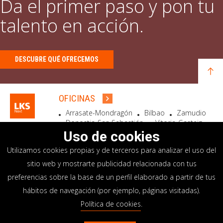
Da el primer paso y pon tu
talento en acción.
DESCUBRE QUÉ OFRECEMOS
OFICINAS
Arrasate-Mondragón
Bilbao
Zamudio
Donostia-San Sebastián
Vitoria-Gasteiz
Madrid
El Astillero
Bidart
Uso de cookies
Utilizamos cookies propias y de terceros para analizar el uso del
SEDE SOCIAL
sitio web y mostrarte publicidad relacionada con tus
Goiru, 7 Arrasate-Mondragón
preferencias sobre la base de un perfil elaborado a partir de tus
CP 20500 GIPUZKOA – SPAIN
hábitos de navegación (por ejemplo, páginas visitadas).
+34 900 84 14 14
Política de cookies
.
info@lksnext.com