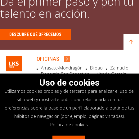
Da el primer paso y pon tu
talento en acción.
DESCUBRE QUÉ OFRECEMOS
OFICINAS
Arrasate-Mondragón
Bilbao
Zamudio
Donostia-San Sebastián
Vitoria-Gasteiz
Madrid
El Astillero
Bidart
Uso de cookies
Utilizamos cookies propias y de terceros para analizar el uso del
SEDE SOCIAL
sitio web y mostrarte publicidad relacionada con tus
Goiru, 7 Arrasate-Mondragón
preferencias sobre la base de un perfil elaborado a partir de tus
CP 20500 GIPUZKOA – SPAIN
hábitos de navegación (por ejemplo, páginas visitadas).
+34 900 84 14 14
Política de cookies
.
info@lksnext.com