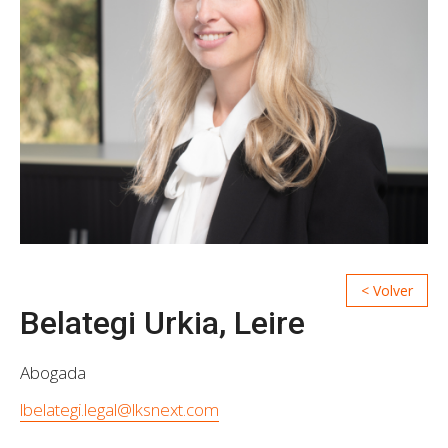
Belategi Urkia, Leire
Abogada
lbelategi.legal@lksnext.com