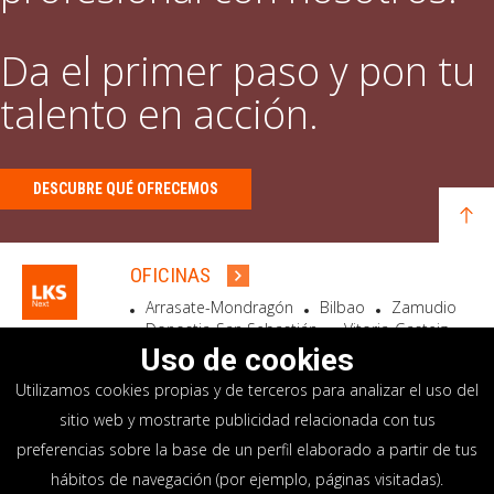
Da el primer paso y pon tu
talento en acción.
DESCUBRE QUÉ OFRECEMOS
OFICINAS
Arrasate-Mondragón
Bilbao
Zamudio
Donostia-San Sebastián
Vitoria-Gasteiz
Madrid
El Astillero
Bidart
Uso de cookies
Utilizamos cookies propias y de terceros para analizar el uso del
SEDE SOCIAL
sitio web y mostrarte publicidad relacionada con tus
Goiru, 7 Arrasate-Mondragón
preferencias sobre la base de un perfil elaborado a partir de tus
CP 20500 GIPUZKOA – SPAIN
hábitos de navegación (por ejemplo, páginas visitadas).