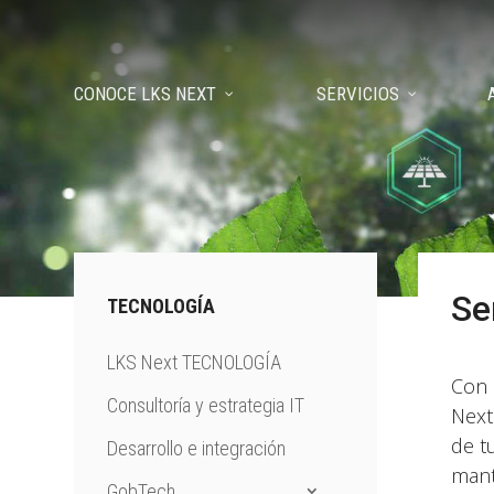
CONOCE LKS NEXT
SERVICIOS
Se
TECNOLOGÍA
LKS Next TECNOLOGÍA
Con 
Consultoría y estrategia IT
Next
de t
Desarrollo e integración
mant
GobTech