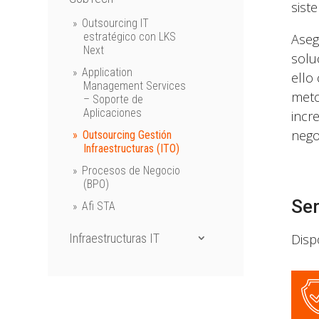
sist
Outsourcing IT
estratégico con LKS
Aseg
Next
solu
Application
ello
Management Services
meto
– Soporte de
Aplicaciones
incr
nego
Outsourcing Gestión
Infraestructuras (ITO)
Procesos de Negocio
(BPO)
Ser
Afi STA
Infraestructuras IT
Disp