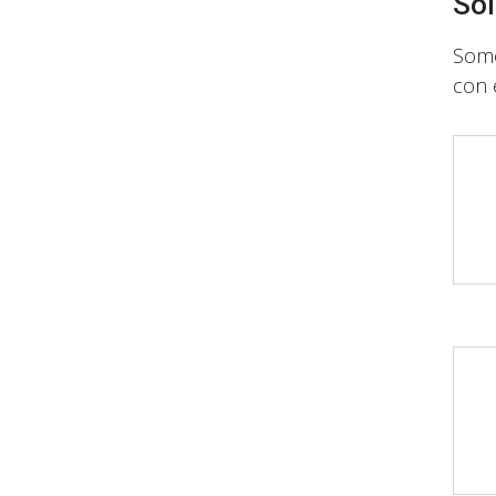
Sol
Somo
con 