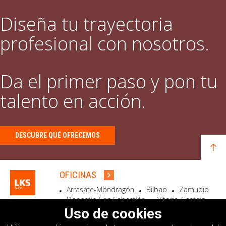
Diseña tu trayectoria
profesional con nosotros.
Da el primer paso y pon tu
talento en acción.
DESCUBRE QUÉ OFRECEMOS
OFICINAS
Arrasate-Mondragón
Bilbao
Zamudio
Donostia-San Sebastián
Vitoria-Gasteiz
Madrid
El Astillero
Bidart
Uso de cookies