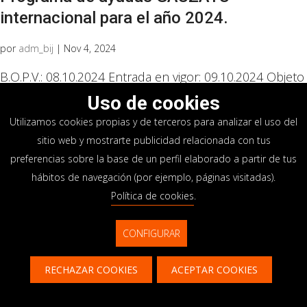
internacional para el año 2024.
por
adm_bij
|
Nov 4, 2024
B.O.P.V.: 08.10.2024 Entrada en vigor: 09.10.2024 Objeto
Las presentes bases tienen por objeto regular la
Uso de cookies
concesión de ayudas destinadas a impulsar el
Utilizamos cookies propias y de terceros para analizar el uso del
establecimiento, ampliación y renovación de
sitio web y mostrarte publicidad relacionada con tus
implantaciones, tanto productivas como de servicios
preferencias sobre la base de un perfil elaborado a partir de tus
técnicos ligados al...
hábitos de navegación (por ejemplo, páginas visitadas).
Programa de ayudas «Iinteligencia
Política de cookies
.
artificial aplicada y estrategia del dato»,
CONFIGURAR
para el año 2024, en el marco del plan de
recuperación, transformación y
RECHAZAR COOKIES
ACEPTAR COOKIES
resiliencia financiado por la Unión
Contacto
CONTÁCTANOS
Europea– Nextgeneration Eu