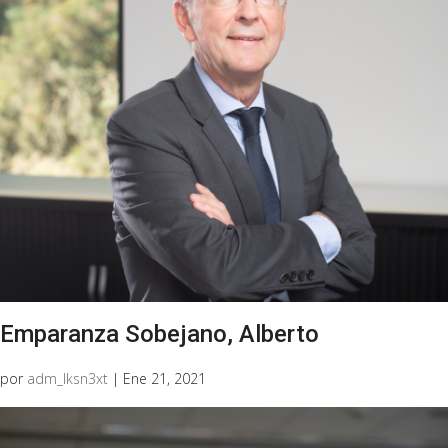
Emparanza Sobejano, Alberto
por
adm_lksn3xt
|
Ene 21, 2021