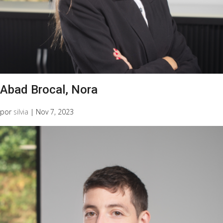
Abad Brocal, Nora
por
silvia
|
Nov 7, 2023