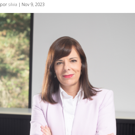
por
silvia
|
Nov 9, 2023