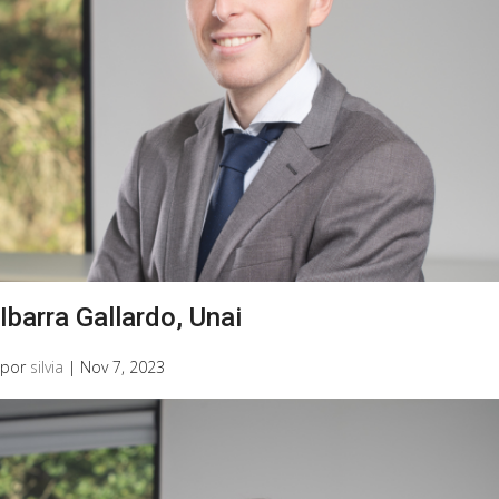
Ibarra Gallardo, Unai
por
silvia
|
Nov 7, 2023