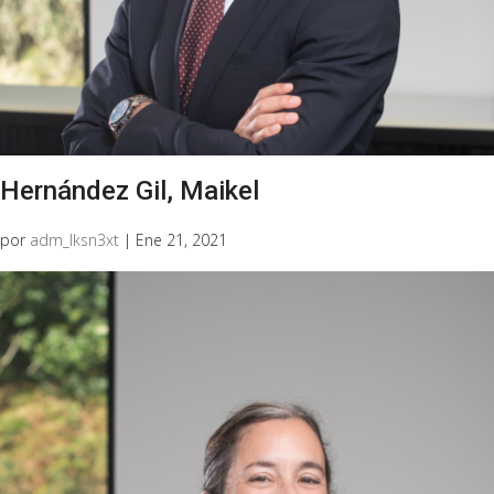
Hernández Gil, Maikel
por
adm_lksn3xt
|
Ene 21, 2021