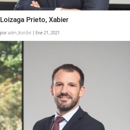
Loizaga Prieto, Xabier
por
adm_lksn3xt
|
Ene 21, 2021