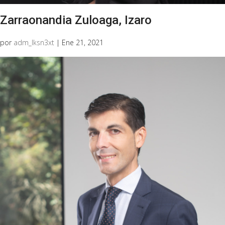
Zarraonandia Zuloaga, Izaro
por
adm_lksn3xt
|
Ene 21, 2021