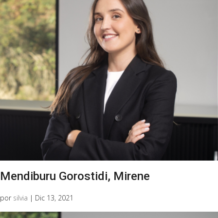
Mendiburu Gorostidi, Mirene
por
silvia
|
Dic 13, 2021