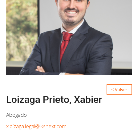
Loizaga Prieto, Xabier
Abogado
xloizaga.legal@lksnext.com