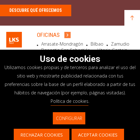
DESCUBRE QUÉ OFRECEMOS
OFICINAS
Arrasate-Mondragón
Bilbao
Zamudio
Donostia-San Sebastián
Vitoria-Gasteiz
Madrid
El Astillero
Bidart
Uso de cookies
Utilizamos cookies propias y de terceros para analizar el uso del
SEDE SOCIAL
sitio web y mostrarte publicidad relacionada con tus
Goiru, 7 Arrasate-Mondragón
preferencias sobre la base de un perfil elaborado a partir de tus
CP 20500 GIPUZKOA – SPAIN
hábitos de navegación (por ejemplo, páginas visitadas).
+34 900 84 14 14
Política de cookies
.
info@lksnext.com
CONFIGURAR
Aviso legal
Portal de privacidad
© LKS Next 2026
Política de cookies
Sistema interno información
RECHAZAR COOKIES
ACEPTAR COOKIES