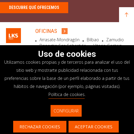
DESCUBRE QUÉ OFRECEMOS
OFICINAS
Arrasate-Mondragón
Bilbao
Zamudio
Donostia-San Sebastián
Vitoria-Gasteiz
Madrid
El Astillero
Bidart
Uso de cookies
Utilizamos cookies propias y de terceros para analizar el uso del
SEDE SOCIAL
sitio web y mostrarte publicidad relacionada con tus
Goiru, 7 Arrasate-Mondragón
preferencias sobre la base de un perfil elaborado a partir de tus
CP 20500 GIPUZKOA – SPAIN
hábitos de navegación (por ejemplo, páginas visitadas).
+34 900 84 14 14
Política de cookies
.
info@lksnext.com
CONFIGURAR
Aviso legal
Portal de privacidad
© LKS Next 2026
Política de cookies
Sistema interno información
RECHAZAR COOKIES
ACEPTAR COOKIES