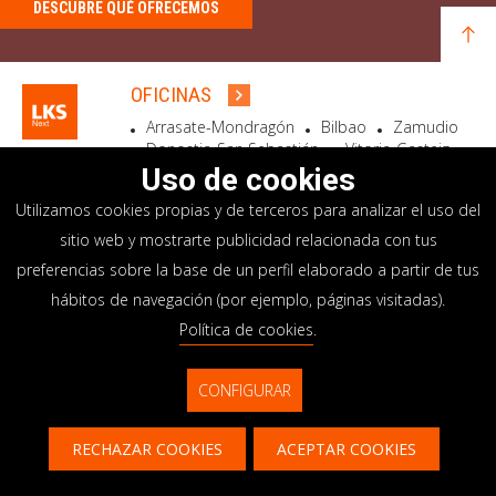
DESCUBRE QUÉ OFRECEMOS
OFICINAS
Arrasate-Mondragón
Bilbao
Zamudio
Donostia-San Sebastián
Vitoria-Gasteiz
Madrid
El Astillero
Bidart
Uso de cookies
Utilizamos cookies propias y de terceros para analizar el uso del
SEDE SOCIAL
sitio web y mostrarte publicidad relacionada con tus
Goiru, 7 Arrasate-Mondragón
preferencias sobre la base de un perfil elaborado a partir de tus
CP 20500 GIPUZKOA – SPAIN
hábitos de navegación (por ejemplo, páginas visitadas).
+34 900 84 14 14
Política de cookies
.
info@lksnext.com
CONFIGURAR
Aviso legal
Portal de privacidad
© LKS Next 2026
Política de cookies
Sistema interno información
RECHAZAR COOKIES
ACEPTAR COOKIES
Contacto
CONTACTAR
TE LLAMAMOS