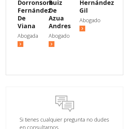
Dorronsoro
Ruiz
Hernández
Fernández
De
Gil
De
Azua
Abogado
Viana
Andres
Abogada
Abogado
Si tienes cualquier pregunta no dudes
en consultarnos.