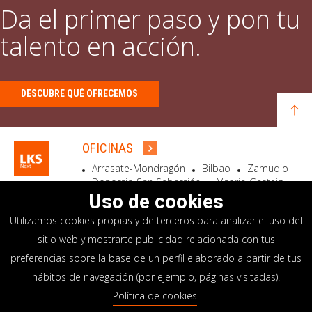
Da el primer paso y pon tu
talento en acción.
DESCUBRE QUÉ OFRECEMOS
OFICINAS
Arrasate-Mondragón
Bilbao
Zamudio
Donostia-San Sebastián
Vitoria-Gasteiz
Madrid
El Astillero
Bidart
Uso de cookies
Utilizamos cookies propias y de terceros para analizar el uso del
SEDE SOCIAL
sitio web y mostrarte publicidad relacionada con tus
Goiru, 7 Arrasate-Mondragón
preferencias sobre la base de un perfil elaborado a partir de tus
CP 20500 GIPUZKOA – SPAIN
hábitos de navegación (por ejemplo, páginas visitadas).
+34 900 84 14 14
Política de cookies
.
info@lksnext.com