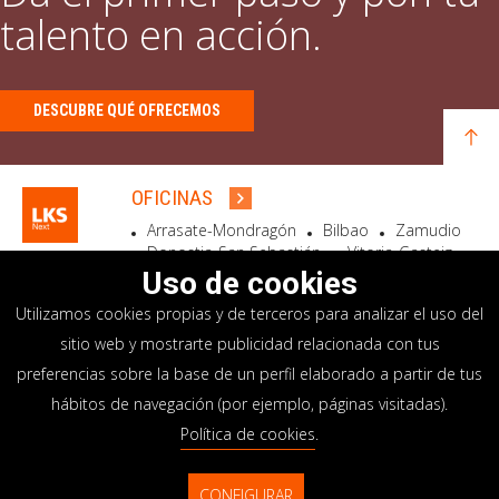
talento en acción.
DESCUBRE QUÉ OFRECEMOS
OFICINAS
Arrasate-Mondragón
Bilbao
Zamudio
Donostia-San Sebastián
Vitoria-Gasteiz
Madrid
El Astillero
Bidart
Uso de cookies
Utilizamos cookies propias y de terceros para analizar el uso del
SEDE SOCIAL
sitio web y mostrarte publicidad relacionada con tus
Goiru, 7 Arrasate-Mondragón
preferencias sobre la base de un perfil elaborado a partir de tus
CP 20500 GIPUZKOA – SPAIN
hábitos de navegación (por ejemplo, páginas visitadas).
+34 900 84 14 14
Política de cookies
.
info@lksnext.com
CONFIGURAR