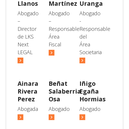
Llanos
Martínez
Uranga
Abogado
Abogado
Abogado
–
–
-
Director
Responsable
Responsable
de LKS
Área
del
Next
Fiscal
Área
LEGAL
Societaria
Ainara
Beñat
Iñigo
Rivera
Salaberria
Egaña
Perez
Osa
Hormias
Abogada
Abogado
Abogado