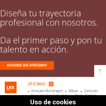
Diseña tu trayectoria
profesional con nosotros.
Da el primer paso y pon tu
talento en acción.
DESCUBRE QUÉ OFRECEMOS
OFICINAS
Arrasate-Mondragón
Bilbao
Zamudio
Donostia-San Sebastián
Vitoria-Gasteiz
Madrid
El Astillero
Bidart
Uso de cookies