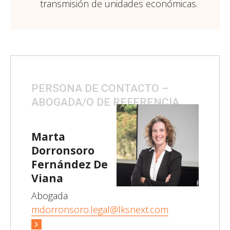
transmisión de unidades económicas.
PERSONA DE CONTACTO –
ABOGADA/O DE REFERENCIA
Marta
Dorronsoro
Fernández De
Viana
Abogada
mdorronsoro.legal@lksnext.com