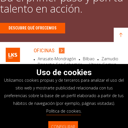
talento en acción.
DESCUBRE QUÉ OFRECEMOS
OFICINAS
Arrasate-Mondragón
Bilbao
Zamudio
Donostia-San Sebastián
Vitoria-Gasteiz
Madrid
El Astillero
Bidart
Uso de cookies
Utilizamos cookies propias y de terceros para analizar el uso del
SEDE SOCIAL
sitio web y mostrarte publicidad relacionada con tus
Goiru, 7 Arrasate-Mondragón
preferencias sobre la base de un perfil elaborado a partir de tus
CP 20500 GIPUZKOA – SPAIN
hábitos de navegación (por ejemplo, páginas visitadas).
+34 900 84 14 14
Política de cookies
.
info@lksnext.com
CONFIGURAR