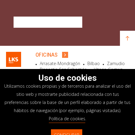
DESCUBRE QUÉ OFRECEMOS
OFICINAS
Arrasate-Mondragón
Bilbao
Zamudio
Donostia-San Sebastián
Vitoria-Gasteiz
Madrid
El Astillero
Bidart
Uso de cookies
Utilizamos cookies propias y de terceros para analizar el uso del
SEDE SOCIAL
sitio web y mostrarte publicidad relacionada con tus
Goiru, 7 Arrasate-Mondragón
preferencias sobre la base de un perfil elaborado a partir de tus
CP 20500 GIPUZKOA – SPAIN
hábitos de navegación (por ejemplo, páginas visitadas).
+34 900 84 14 14
Política de cookies
.
info@lksnext.com