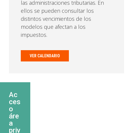
las administraciones tributarias. En
ellos se pueden consultar los
distintos vencimientos de los
modelos que afectan a los
impuestos.
VER CALENDARIO
Ac
ces
o
áre
a
priv