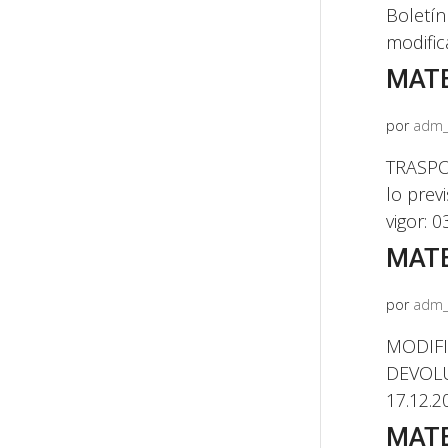
Boletín
modifica
MATE
por
adm_
TRASPOS
lo prev
vigor: 0
MATE
por
adm_
MODIFIC
DEVOLU
17.12.2
MATE