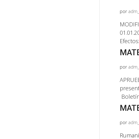
por
adm_
MODIFIC
01.01.2
Efectos
MATE
por
adm_
APRUEBA
present
Boletín
MATE
por
adm_
Rumaní