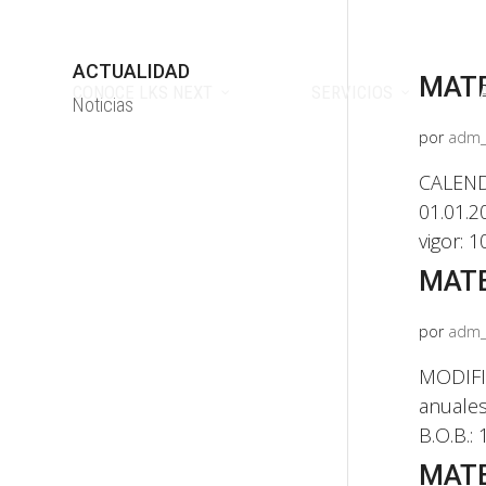
ACTUALIDAD
MATE
CONOCE LKS NEXT
SERVICIOS
Noticias
por
adm_
CALENDA
01.01.2
vigor: 1
MATE
por
adm_
MODIFIC
anuale
B.O.B.: 
MATE