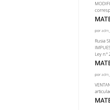
MODIFIC
corresp
MATE
por
adm_
Rusia 
IMPUES
Ley n.º
MATE
por
adm_
VENTANI
articula
MATE