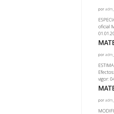
por
adm_
ESPECIA
oficial
01.01.2
MATE
por
adm_
ESTIMAC
Efectos
vigor: 
MATE
por
adm_
MODIFIC