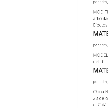
por
adm_
MODIFIC
articul
Efectos
MATE
por
adm_
MODELO 
del día
MATE
por
adm_
China 
28 de o
el Catá