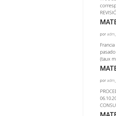
corresp
REVISIÓ
MATE
por
adm_
Franci
pasado 
(taux mo
MATE
por
adm_
PROCED
06.10.
CONSUMI
MATE